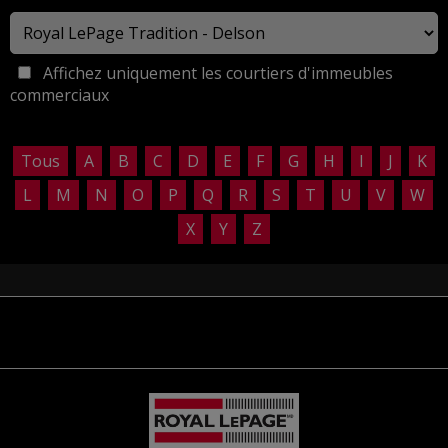
Affichez uniquement les courtiers d'immeubles
commerciaux
Tous
A
B
C
D
E
F
G
H
I
J
K
L
M
N
O
P
Q
R
S
T
U
V
W
X
Y
Z